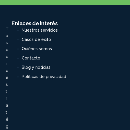
Enlaces de interés
T
Nuestros servicios
u
Casos de éxito
s
Quiénes somos
o
c
Contacto
i
Blog y noticias
o
Políticas de privacidad
e
s
t
r
a
t
é
g