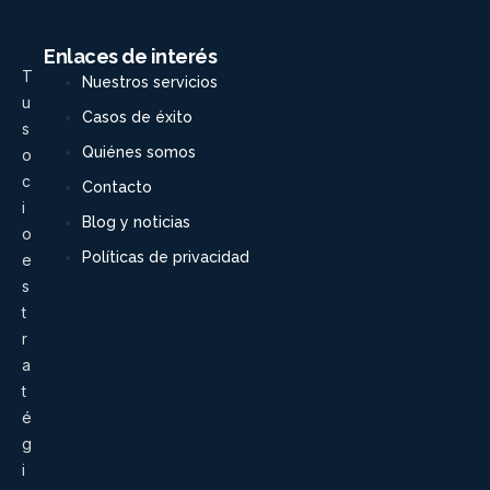
Enlaces de interés
T
Nuestros servicios
u
Casos de éxito
s
Quiénes somos
o
c
Contacto
i
Blog y noticias
o
Políticas de privacidad
e
s
t
r
a
t
é
g
i