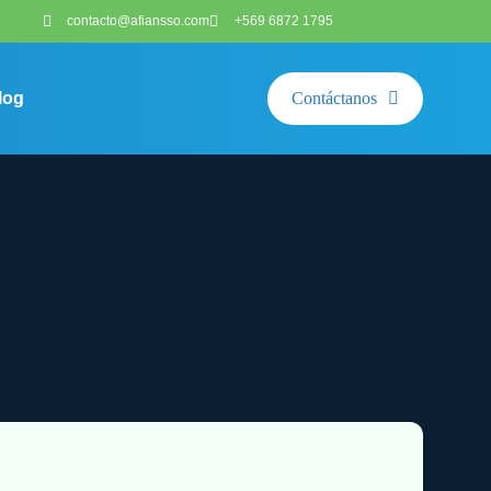
contacto@afiansso.com
+569 6872 1795
log
Contáctanos