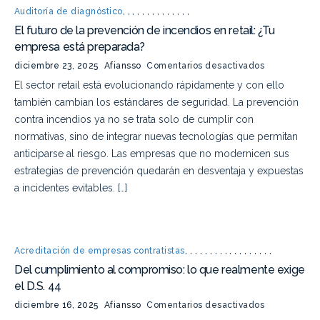
Auditoría de diagnóstico
,
,
,
,
,
,
,
,
,
,
,
,
,
,
El futuro de la prevención de incendios en retail: ¿Tu
empresa está preparada?
diciembre 23, 2025
Afiansso
Comentarios desactivados
El sector retail está evolucionando rápidamente y con ello
también cambian los estándares de seguridad. La prevención
contra incendios ya no se trata solo de cumplir con
normativas, sino de integrar nuevas tecnologías que permitan
anticiparse al riesgo. Las empresas que no modernicen sus
estrategias de prevención quedarán en desventaja y expuestas
a incidentes evitables. […]
Acreditación de empresas contratistas
,
,
,
,
,
,
,
,
,
,
,
,
,
,
,
,
,
,
Del cumplimiento al compromiso: lo que realmente exige
el D.S. 44
diciembre 16, 2025
Afiansso
Comentarios desactivados