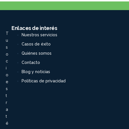
Enlaces de interés
T
Nuestros servicios
u
Casos de éxito
s
Quiénes somos
o
c
Contacto
i
Blog y noticias
o
Políticas de privacidad
e
s
t
r
a
t
é