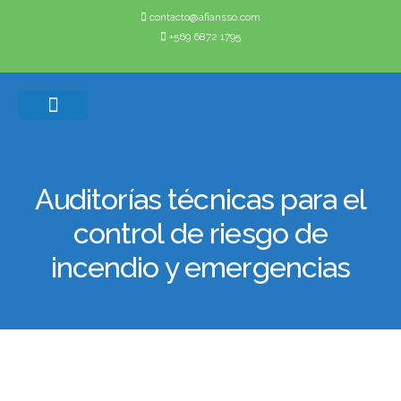
contacto@afiansso.com
+569 6872 1795
Casos de éxito
Quienes somos
Auditorías técnicas para el
control de riesgo de
incendio y emergencias