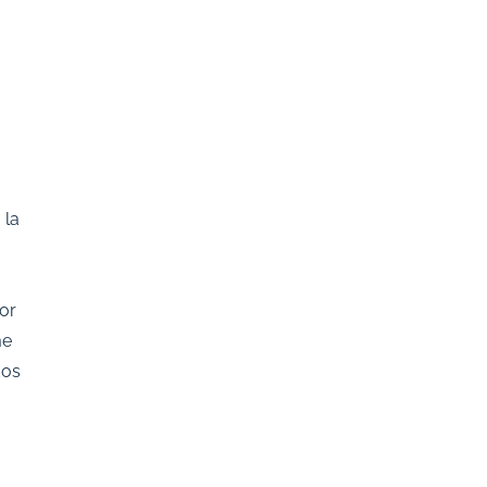
 la
por
me
dos