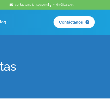
contacto@afiansso.com
+569 6872 1795
log
Contáctanos
tas