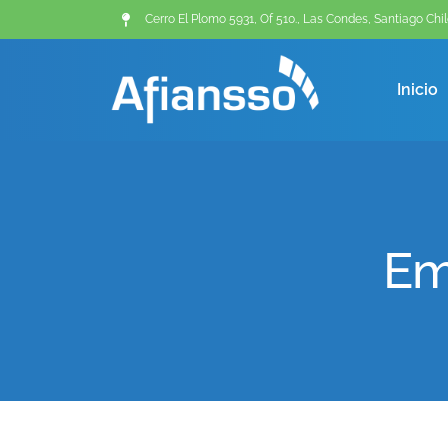
Cerro El Plomo 5931, Of 510., Las Condes, Santiago Chil
Inicio
Em