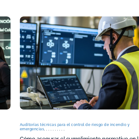
Auditorías técnicas para el control de riesgo de incendio y
emergencias
,
,
,
,
,
,
,
,
,
,
Cómo asegurar el cumplimiento normativo en l