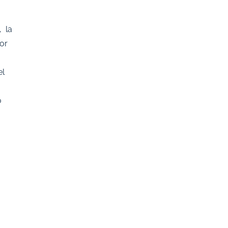
, la
por
el
o