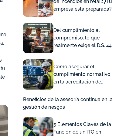
de incendios en retail: ¿Tu
empresa está preparada?
Del cumplimiento al
una
compromiso: lo que
a.
realmente exige el D.S. 44
s
Cómo asegurar el
 tu
cumplimiento normativo
te
en la acreditación de
contratistas para proteger
tu Empresa
Beneficios de la asesoría continua en la
gestión de riesgos
5 Elementos Claves de la
Función de un ITO en