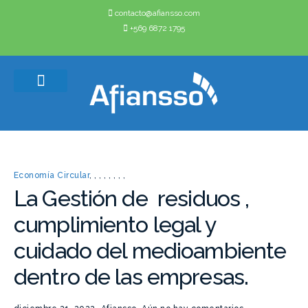
contacto@afiansso.com
+569 6872 1795
Casos de éxito
Quienes somos
Economía Circular
,
,
,
,
,
,
,
,
La Gestión de residuos ,
cumplimiento legal y
cuidado del medioambiente
dentro de las empresas.