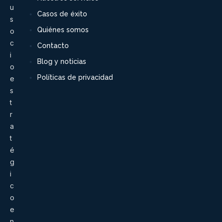
u
Casos de éxito
s
Quiénes somos
o
c
Contacto
i
Blog y noticias
o
Políticas de privacidad
e
s
t
r
a
t
é
g
i
c
o
e
n