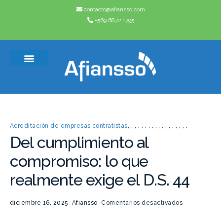
contacto@afiansso.com
+569 6872 1795
Casos de éxito
Quienes somos
Acreditación de empresas contratistas
,
,
,
,
,
,
,
,
,
,
,
,
,
,
,
,
,
,
Del cumplimiento al
compromiso: lo que
realmente exige el D.S. 44
diciembre 16, 2025
Afiansso
Comentarios desactivados