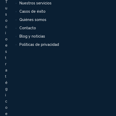
T
Nuestros servicios
u
Casos de éxito
s
Quiénes somos
o
c
Contacto
i
Blog y noticias
o
Políticas de privacidad
e
s
t
r
a
t
é
g
i
c
o
e