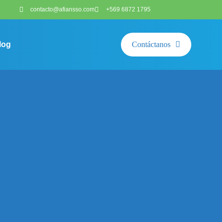
contacto@afiansso.com
+569 6872 1795
log
Contáctanos