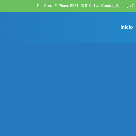
Cerro El Plomo 5931, Of 510., Las Condes, Santiago Ch
Inicio