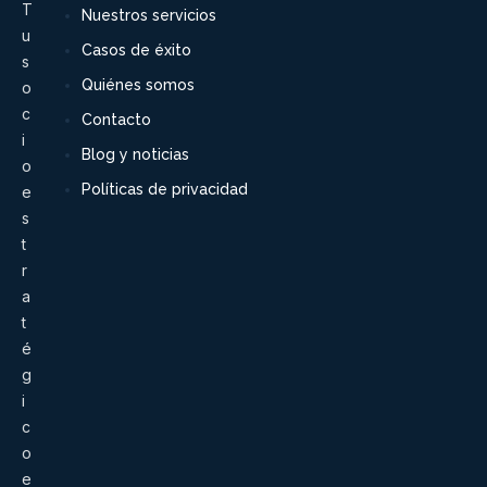
T
Nuestros servicios
u
Casos de éxito
s
Quiénes somos
o
c
Contacto
i
Blog y noticias
o
Políticas de privacidad
e
s
t
r
a
t
é
g
i
c
o
e