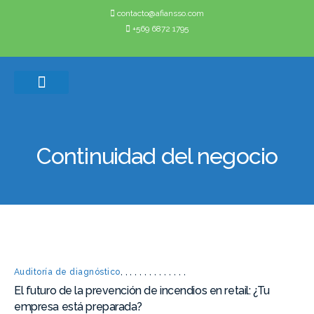
contacto@afiansso.com
+569 6872 1795
Casos de éxito
Quienes somos
Continuidad del negocio
Auditoría de diagnóstico
,
,
,
,
,
,
,
,
,
,
,
,
,
,
El futuro de la prevención de incendios en retail: ¿Tu
empresa está preparada?