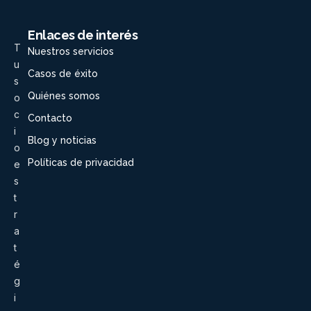
Enlaces de interés
T
Nuestros servicios
u
Casos de éxito
s
Quiénes somos
o
c
Contacto
i
Blog y noticias
o
Políticas de privacidad
e
s
t
r
a
t
é
g
i