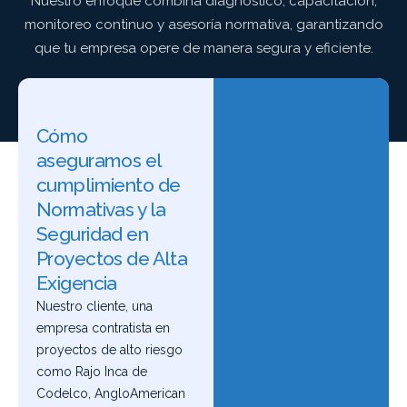
Nuestro enfoque combina diagnóstico, capacitación,
monitoreo continuo y asesoría normativa, garantizando
que tu empresa opere de manera segura y eficiente.
Cómo
aseguramos el
cumplimiento de
Normativas y la
Seguridad en
Proyectos de Alta
Exigencia
Nuestro cliente, una
empresa contratista en
proyectos de alto riesgo
como Rajo Inca de
Codelco, AngloAmerican