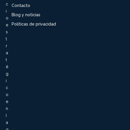
c
Contacto
i
Blog y noticias
o
Políticas de privacidad
e
s
t
r
a
t
é
g
i
c
o
e
n
l
a
g