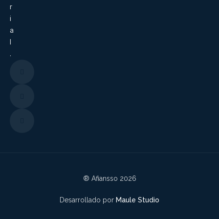
r
i
a
l
.
® Afiansso 2026
Desarrollado por
Maule Studio