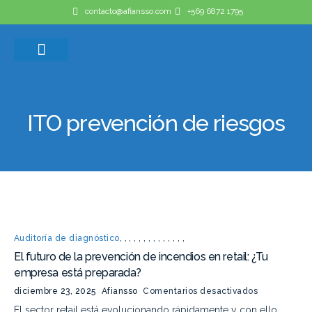
contacto@afiansso.com
+569 6872 1795
Casos de éxito
Quienes somos
ITO prevención de riesgos
Auditoría de diagnóstico
,
,
,
,
,
,
,
,
,
,
,
,
,
,
El futuro de la prevención de incendios en retail: ¿Tu
empresa está preparada?
diciembre 23, 2025
Afiansso
Comentarios desactivados
El sector retail está evolucionando rápidamente y con ello