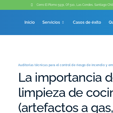
Cerro El Plomo 5931, Of 510., Las Condes, Santiago Chil
Inicio
Servicios
Casos de éxito
Q
Auditorías técnicas para el control de riesgo de incendio y e
La importancia d
limpieza de cocin
(artefactos a gas