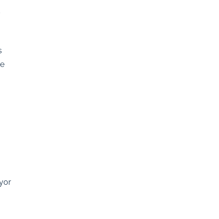
s
s
de
yor