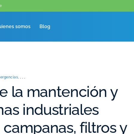
e
uienes somos
Blog
mergencias
,
,
,
,
e la mantención y
as industriales
, campanas, filtros y