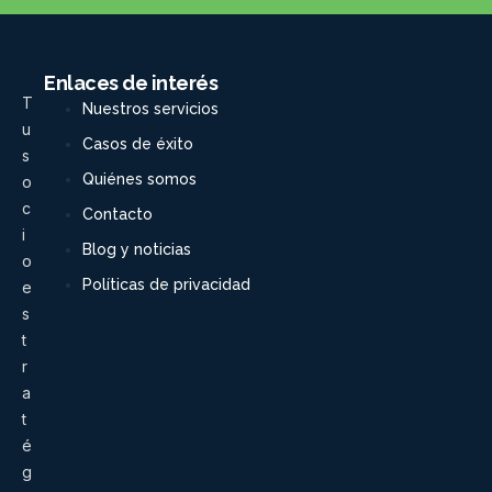
Enlaces de interés
T
Nuestros servicios
u
Casos de éxito
s
Quiénes somos
o
c
Contacto
i
Blog y noticias
o
Políticas de privacidad
e
s
t
r
a
t
é
g