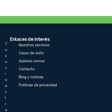
Enlaces de interés
T
Nuestros servicios
u
Casos de éxito
s
Quiénes somos
o
c
Contacto
i
Blog y noticias
o
Políticas de privacidad
e
s
t
r
a