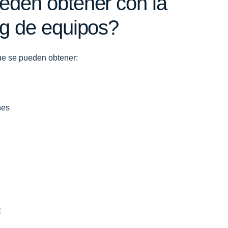
eden obtener con la
ng de equipos?
que se pueden obtener:
nes
: