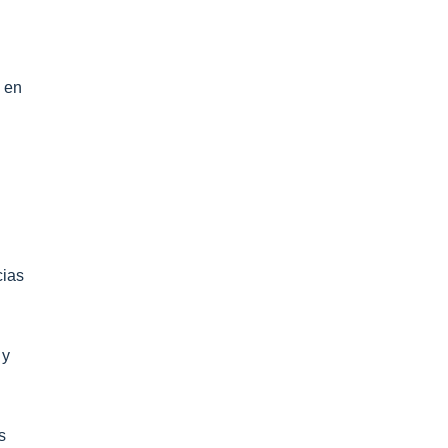
e en
cias
 y
s