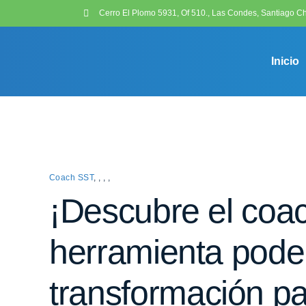
Cerro El Plomo 5931, Of 510., Las Condes, Santiago Ch
Inicio
Coach SST
,
,
,
,
¡Descubre el coa
herramienta pode
transformación pa