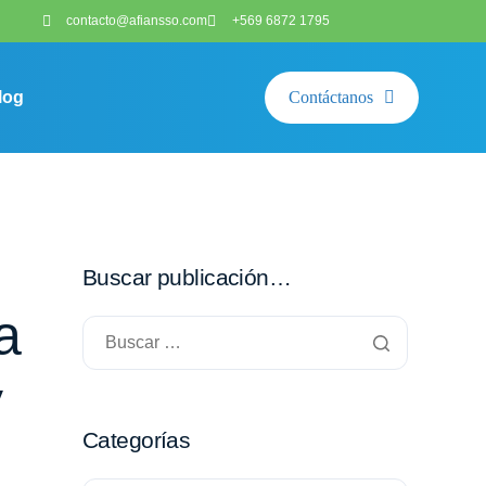
contacto@afiansso.com
+569 6872 1795
log
Contáctanos
Buscar publicación…
a
y
Categorías