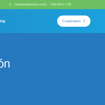
contacto@afiansso.com
+569 6872 1795
log
Contáctanos
ón