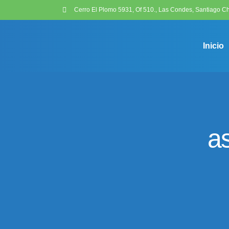
Cerro El Plomo 5931, Of 510., Las Condes, Santiago Ch
Inicio
a