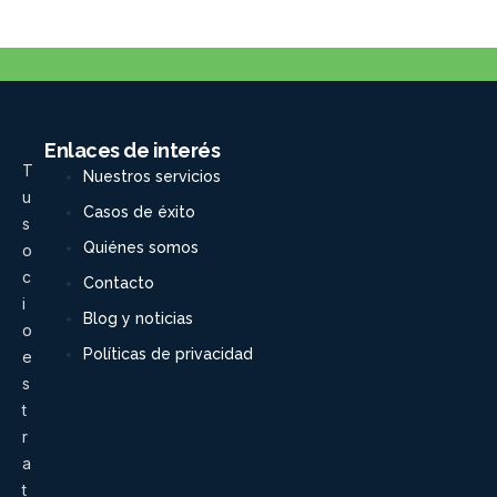
Enlaces de interés
T
Nuestros servicios
u
Casos de éxito
s
Quiénes somos
o
c
Contacto
i
Blog y noticias
o
Políticas de privacidad
e
s
t
r
a
t