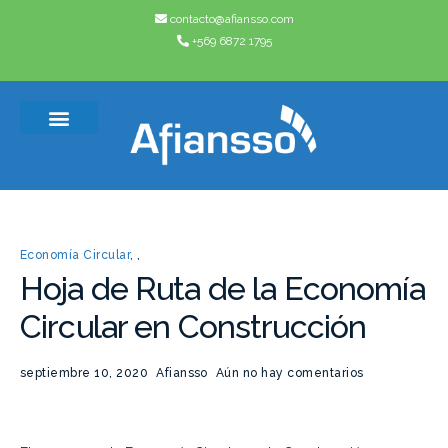
contacto@afiansso.com
+569 6872 1795
Casos de éxito
Quienes somos
Economía Circular
,
,
Hoja de Ruta de la Economía
Circular en Construcción
septiembre 10, 2020
Afiansso
Aún no hay comentarios