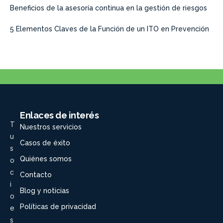
Beneficios de la asesoría continua en la gestión de riesgos
5 Elementos Claves de la Función de un ITO en Prevención
Enlaces de interés
T
Nuestros servicios
u
Casos de éxito
s
Quiénes somos
o
c
Contacto
i
Blog y noticias
o
Políticas de privacidad
e
s