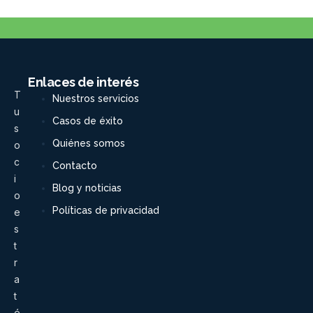
Enlaces de interés
T
Nuestros servicios
u
Casos de éxito
s
Quiénes somos
o
c
Contacto
i
Blog y noticias
o
Políticas de privacidad
e
s
t
r
a
t
é