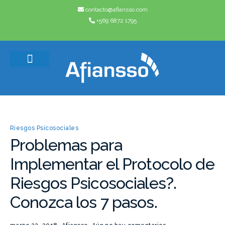
contacto@afiansso.com
+569 6872 1795
Casos de éxito
Quienes somos
Riesgos Psicosociales
Problemas para
Implementar el Protocolo de
Riesgos Psicosociales?.
Conozca los 7 pasos.