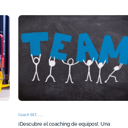
Coach SST
,
,
,
,
¡Descubre el coaching de equipos!, Una