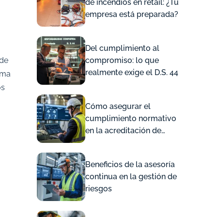
de incendios en retail: ¿Tu
empresa está preparada?
Del cumplimiento al
 de
compromiso: lo que
realmente exige el D.S. 44
oma
os
Cómo asegurar el
cumplimiento normativo
en la acreditación de
contratistas para proteger
tu Empresa
Beneficios de la asesoría
continua en la gestión de
riesgos