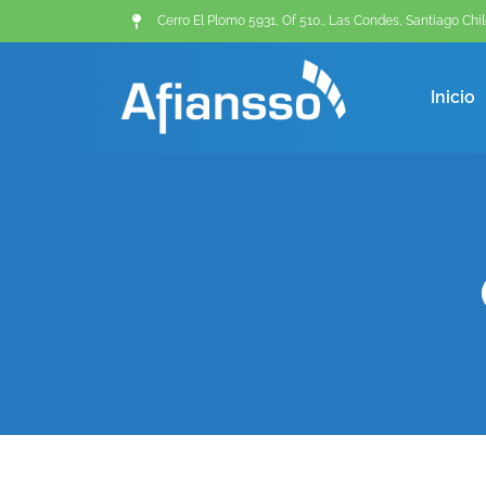
Cerro El Plomo 5931, Of 510., Las Condes, Santiago Chil
Inicio