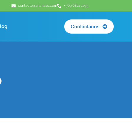
contacto@afiansso.com
+569 6872 1795
log
Contáctanos
o