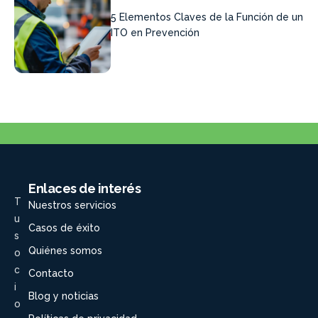
5 Elementos Claves de la Función de un
ITO en Prevención
Enlaces de interés
T
Nuestros servicios
u
Casos de éxito
s
Quiénes somos
o
c
Contacto
i
Blog y noticias
o