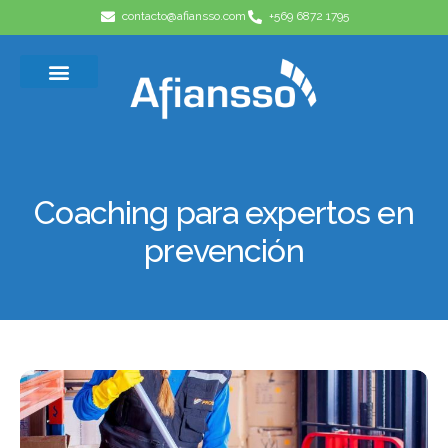
contacto@afiansso.com
+569 6872 1795
Casos de éxito
Quienes somos
Coaching para expertos en
prevención