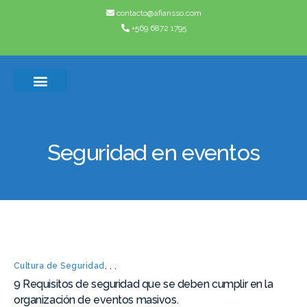
contacto@afiansso.com
+569 6872 1795
Casos de éxito
Quienes somos
Seguridad en eventos
Cultura de Seguridad
,
,
,
9 Requisitos de seguridad que se deben cumplir en la
organización de eventos masivos.