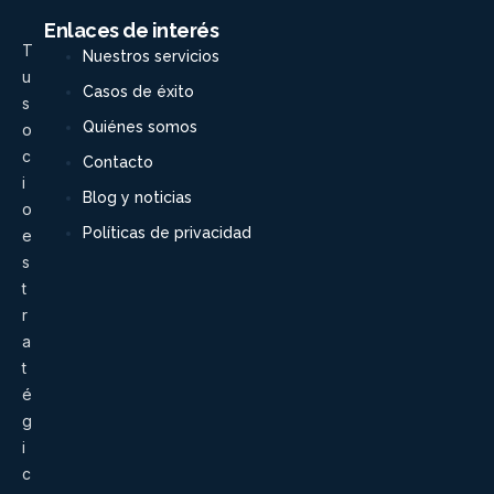
Enlaces de interés
T
Nuestros servicios
u
Casos de éxito
s
Quiénes somos
o
c
Contacto
i
Blog y noticias
o
Políticas de privacidad
e
s
t
r
a
t
é
g
i
c