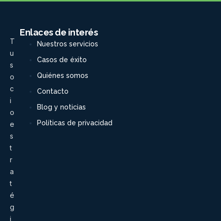
Enlaces de interés
T
Nuestros servicios
u
Casos de éxito
s
Quiénes somos
o
c
Contacto
i
Blog y noticias
o
Políticas de privacidad
e
s
t
r
a
t
é
g
i