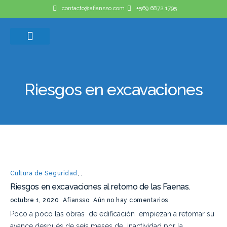
contacto@afiansso.com
+569 6872 1795
Casos de éxito
Quienes somos
Riesgos en excavaciones
Cultura de Seguridad
,
,
Riesgos en excavaciones al retorno de las Faenas.
octubre 1, 2020
Afiansso
Aún no hay comentarios
Poco a poco las obras de edificación empiezan a retomar su
avance después de seis meses de inactividad por la