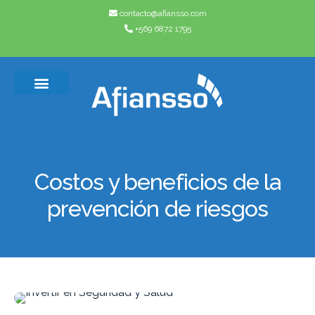
contacto@afiansso.com
+569 6872 1795
Casos de éxito
Quienes somos
Costos y beneficios de la
prevención de riesgos