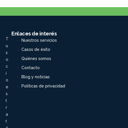
Enlaces de interés
T
Nuestros servicios
u
Casos de éxito
s
Quiénes somos
o
c
Contacto
i
Blog y noticias
o
Políticas de privacidad
e
s
t
r
a
t
é