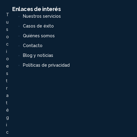
Enlaces de interés
T
Nuestros servicios
u
Casos de éxito
s
Quiénes somos
o
c
Contacto
i
Blog y noticias
o
Políticas de privacidad
e
s
t
r
a
t
é
g
i
c