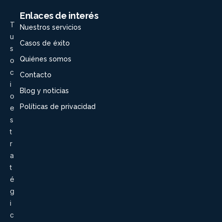
Enlaces de interés
T
Nuestros servicios
u
Casos de éxito
s
Quiénes somos
o
c
Contacto
i
Blog y noticias
o
Políticas de privacidad
e
s
t
r
a
t
é
g
i
c