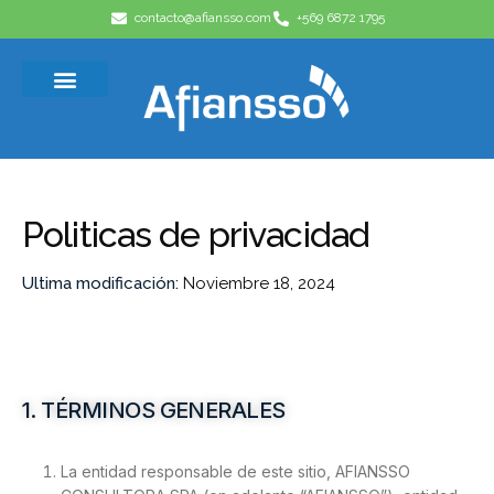
contacto@afiansso.com
+569 6872 1795
Casos de éxito
Quienes somos
Politicas de privacidad
Ultima modificación:
Noviembre 18, 2024
1. TÉRMINOS GENERALES
La entidad responsable de este sitio, AFIANSSO